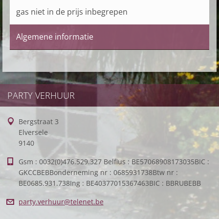
gas niet in de prijs inbegrepen
Algemene informatie
PARTY VERHUUR
Bergstraat 3
Elversele
9140
Gsm : 0032(0)476.529.327 Belfius : BE57068908173035BIC :
GKCCBEBBonderneming nr : 0685931738Btw nr :
BE0685.931.738Ing : BE40377015367463BIC : BBRUBEBB
party.ve
rhuur@te
lenet.be