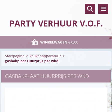
PARTY VERHUUR V.O.F.
WINKELWAGEN
€ 0,00
Startpagina
>
keukenapparatuur
>
gasbakplaat Huurprijs per wkd
GASBAKPLAAT HUURPRIJS PER WKD