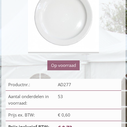
Op voorraad
Productnr.:
AD277
Aantal onderdelen in
53
voorraad:
Prijs ex. BTW:
€ 0,60
Prijs inclusief BTW: