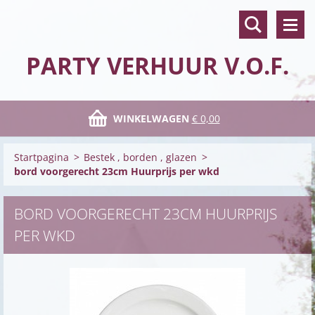
PARTY VERHUUR V.O.F.
WINKELWAGEN
€ 0,00
Startpagina
>
Bestek , borden , glazen
>
bord voorgerecht 23cm Huurprijs per wkd
BORD VOORGERECHT 23CM HUURPRIJS
PER WKD